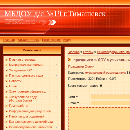
МБДОУ д/с №19 г.Тимашевск
Главная
|
Каталог статей
|
Регистрация
|
Вход
Меню сайта
Главная
»
Статьи
»
Рекомендации специа
праздники в ДОУ музыкальны
Главная страница
Муниципальная услуга
Праздники Осени
Учредитель ОУ
Категория
:
музыкальный руководитель
|
Паспорт детского сада
Просмотров
:
320
|
Рейтинг
:
0.0
/
0
Новости
Всего комментариев
:
0
О нас
Электронные образова...
Имя *:
Экскурсия по саду
(Фотоальбомы)
Email *:
План работы
Информация для родителей
Памятка для родителей
Как записаться в детский сад
Рекомендации специалистов