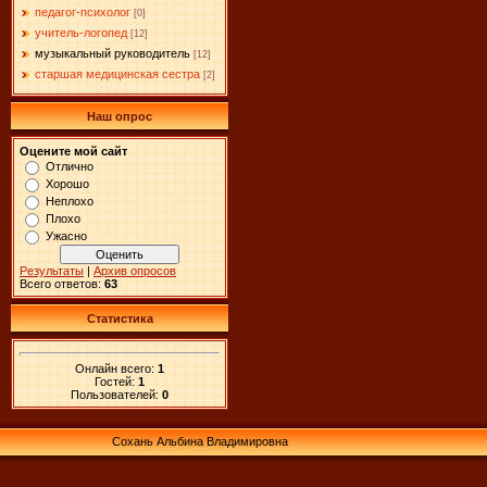
педагог-психолог
[0]
учитель-логопед
[12]
музыкальный руководитель
[12]
старшая медицинская сестра
[2]
Наш опрос
Оцените мой сайт
Отлично
Хорошо
Неплохо
Плохо
Ужасно
Результаты
|
Архив опросов
Всего ответов:
63
Статистика
Онлайн всего:
1
Гостей:
1
Пользователей:
0
Сохань Альбина Владимировна