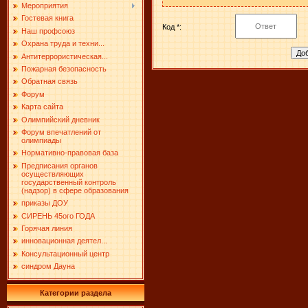
Мероприятия
Гостевая книга
Код *:
Наш профсоюз
Охрана труда и техни...
Антитеррористическая...
Пожарная безопасность
Обратная связь
Форум
Карта сайта
Олимпийский дневник
Форум впечатлений от
олимпиады
Нормативно-правовая база
Предписания органов
осуществляющих
государственный контроль
(надзор) в сфере образования
приказы ДОУ
СИРЕНЬ 45ого ГОДА
Горячая линия
инновационная деятел...
Консультационный центр
синдром Дауна
Категории раздела