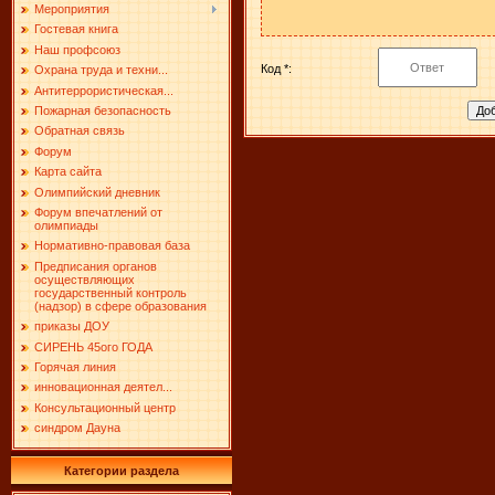
Мероприятия
Гостевая книга
Наш профсоюз
Код *:
Охрана труда и техни...
Антитеррористическая...
Пожарная безопасность
Обратная связь
Форум
Карта сайта
Олимпийский дневник
Форум впечатлений от
олимпиады
Нормативно-правовая база
Предписания органов
осуществляющих
государственный контроль
(надзор) в сфере образования
приказы ДОУ
СИРЕНЬ 45ого ГОДА
Горячая линия
инновационная деятел...
Консультационный центр
синдром Дауна
Категории раздела