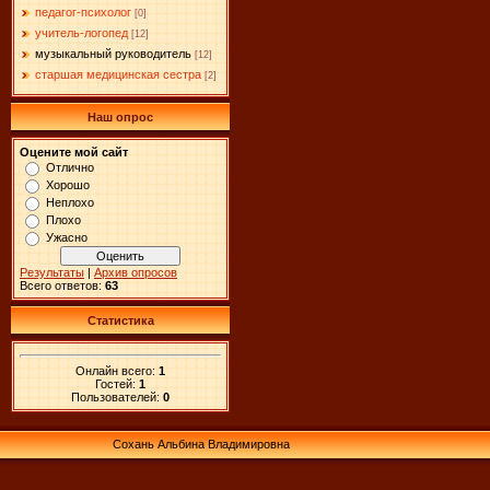
педагог-психолог
[0]
учитель-логопед
[12]
музыкальный руководитель
[12]
старшая медицинская сестра
[2]
Наш опрос
Оцените мой сайт
Отлично
Хорошо
Неплохо
Плохо
Ужасно
Результаты
|
Архив опросов
Всего ответов:
63
Статистика
Онлайн всего:
1
Гостей:
1
Пользователей:
0
Сохань Альбина Владимировна