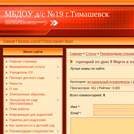
МБДОУ д/с №19 г.Тимашевск
Главная
|
Каталог статей
|
Регистрация
|
Вход
Меню сайта
Главная
»
Статьи
»
Рекомендации специа
сценарий ко дню 8 Марта в п
Главная страница
Муниципальная услуга
Лучше мамы не найти
Учредитель ОУ
Паспорт детского сада
Категория
:
музыкальный руководитель
|
Новости
Просмотров
:
411
|
Рейтинг
:
0.0
/
0
О нас
Электронные образова...
Всего комментариев
:
0
Экскурсия по саду
(Фотоальбомы)
Имя *:
План работы
Email *:
Информация для родителей
Памятка для родителей
Как записаться в детский сад
Рекомендации специалистов