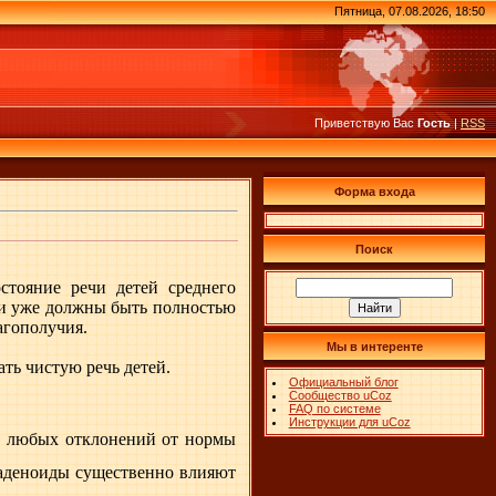
Пятница, 07.08.2026, 18:50
Приветствую Вас
Гость
|
RSS
Форма входа
Поиск
стояние речи детей среднего
уки уже должны быть полностью
агополучия.
Мы в интеренте
ть чистую речь детей.
Официальный блог
Сообщество uCoz
FAQ по системе
Инструкции для uCoz
ях любых отклонений от нормы
. аденоиды существенно влияют