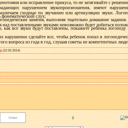
денотомия или исправление прикуса, то не затягивайте с решени
традающих нарушением звукопроизношения, имеют нарушени
зличаем сходные по звучанию или артикуляции звуки. Логопе
ть фонематический слух;
огопедические занятия, выполняя тщательно домашние задания.
я над поставленными звуками невозможно будет добиться полож
о, как все звуки будут поставлены, покажите ребенка логопед
ых нарушении сделайте все, чтобы ребенок попал в логопедиче
ого вопроса из года в год, слушая советы не компетентных люде
я
(22.02.2014)