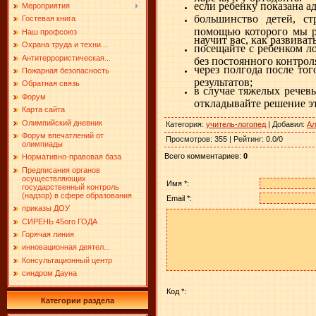
если ребенку показана а
Мероприятия
большинство детей, с
Гостевая книга
помощью которого мы ра
Наш профсоюз
научит вас, как развива
Охрана труда и техни...
посещайте с ребенком л
Антитеррористическая...
без постоянного контрол
через полгода после тог
Пожарная безопасность
результатов;
Обратная связь
в случае тяжелых речев
Форум
откладывайте решение эт
Карта сайта
Олимпийский дневник
Категория
:
учитель-логопед
|
Добавил
:
Ал
Форум впечатлений от
Просмотров
:
355
|
Рейтинг
:
0.0
/
0
олимпиады
Всего комментариев
:
0
Нормативно-правовая база
Предписания органов
осуществляющих
Имя *:
государственный контроль
(надзор) в сфере образования
Email *:
приказы ДОУ
СИРЕНЬ 45ого ГОДА
Горячая линия
инновационная деятел...
Консультационный центр
синдром Дауна
Код *:
Категории раздела