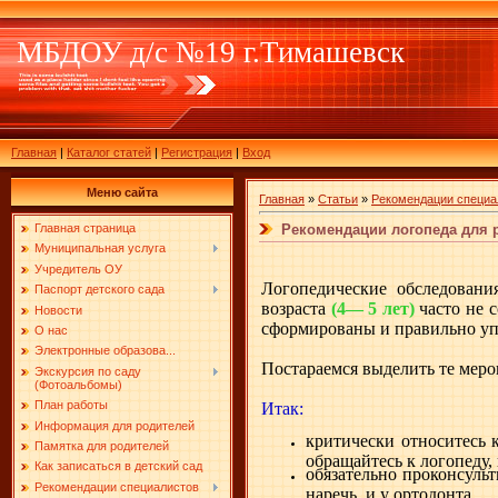
МБДОУ д/с №19 г.Тимашевск
Главная
|
Каталог статей
|
Регистрация
|
Вход
Меню сайта
Главная
»
Статьи
»
Рекомендации специа
Рекомендации логопеда для р
Главная страница
Муниципальная услуга
Учредитель ОУ
Логопедические обследовани
Паспорт детского сада
возраста
(4— 5 лет)
часто не 
Новости
сформированы и правильно упо
О нас
Электронные образова...
Постараемся выделить те мер
Экскурсия по саду
(Фотоальбомы)
План работы
Итак:
Информация для родителей
критически относитесь 
Памятка для родителей
обращайтесь к логопеду, 
Как записаться в детский сад
обязательно проконсульт
Рекомендации специалистов
наречь, и у ортодонта.