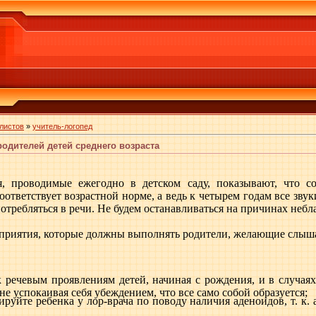
листов
»
учитель-логопед
одителей детей среднего возраста
я, проводимые ежегодно в детском саду, показывают, что со
соответствует возрастной норме, а ведь к четырем годам все зв
требляться в речи. Не будем останавливаться на причинах небл
оприятия, которые должны выполнять родители, желающие слыша
к речевым проявлениям детей, начиная с рождения, и в случа
не успокаивая себя убеждением, что все само собой образуется;
ируйте ребенка у лор-врача по поводу наличия аденоидов, т. к