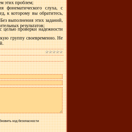
ем этих проблем;
я фонематического слуха, с
д, к которому вы обратитесь,
 Без выполнения этих заданий,
ительных результатов;
у с целью проверки надежности
скую группу своевременно. Не
й.