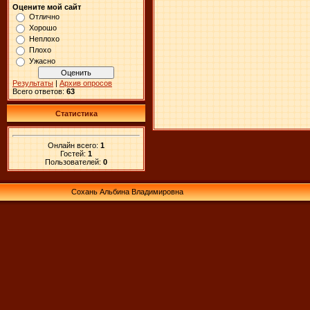
Оцените мой сайт
Отлично
Хорошо
Неплохо
Плохо
Ужасно
Результаты
|
Архив опросов
Всего ответов:
63
Статистика
Онлайн всего:
1
Гостей:
1
Пользователей:
0
Сохань Альбина Владимировна