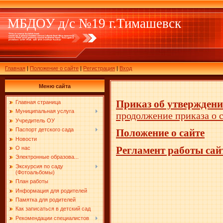
МБДОУ д/с №19 г.Тимашевск
Главная
|
Положение о сайте
|
Регистрация
|
Вход
Меню сайта
Приказ об утверждени
Главная страница
Муниципальная услуга
продолжение приказа о 
Учредитель ОУ
Паспорт детского сада
Положение о сайте
Новости
Регламент работы сай
О нас
Электронные образова...
Экскурсия по саду
(Фотоальбомы)
План работы
Информация для родителей
Памятка для родителей
Как записаться в детский сад
Рекомендации специалистов