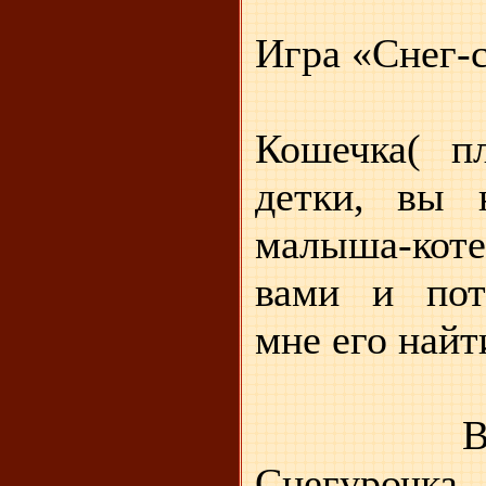
Игра «Сне
Кошечка( пл
детки, вы 
малыша-кот
вами и пот
мне его найт
Все ищу
Снегурочка