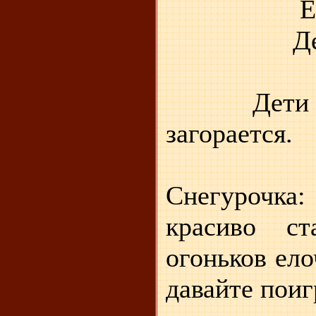
Елочка,
Деткам 
Дети повт
загорается.
Снегурочка:
красиво с
огоньков ело
давайте поиг