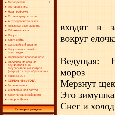
Мероприятия
Гостевая книга
Наш профсоюз
Под му
Охрана труда и техни...
Антитеррористическая...
входят в з
Пожарная безопасность
Обратная связь
вокруг елочк
Форум
Карта сайта
Олимпийский дневник
Форум впечатлений от
олимпиады
Ведущая: 
Нормативно-правовая база
Предписания органов
осуществляющих
государственный контроль
мороз
(надзор) в сфере образования
приказы ДОУ
Мерзнут щеки
СИРЕНЬ 45ого ГОДА
Горячая линия
инновационная деятел...
Это зимушка
Консультационный центр
синдром Дауна
Снег и холод
Категории раздела