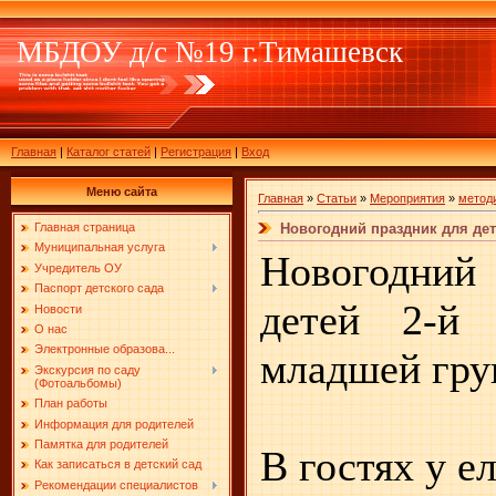
МБДОУ д/с №19 г.Тимашевск
Главная
|
Каталог статей
|
Регистрация
|
Вход
Меню сайта
Главная
»
Статьи
»
Мероприятия
»
метод
Новогодний праздник для дет
Главная страница
Муниципальная услуга
Новогодни
Учредитель ОУ
Паспорт детского сада
детей 2-й 
Новости
О нас
Электронные образова...
младшей гру
Экскурсия по саду
(Фотоальбомы)
План работы
Информация для родителей
Памятка для родителей
В гостях у е
Как записаться в детский сад
Рекомендации специалистов