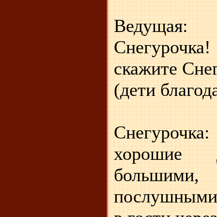
Ведущая: 
Снегурочк
скажите Снег
(дети благод
Снегурочка:
хорошие д
большими
послушными.