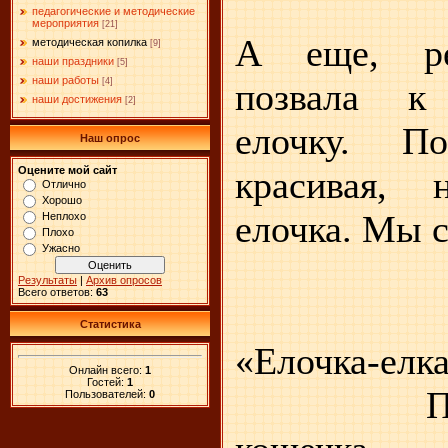
педагогические и методические
мероприятия
[21]
А еще, ре
методическая копилка
[9]
наши праздники
[5]
наши работы
позвала к 
[4]
наши достижения
[2]
елочку. По
Наш опрос
красивая, 
Оцените мой сайт
Отлично
Хорошо
елочка. Мы с
Неплохо
Плохо
Ужасно
Результаты
|
Архив опросов
Всего ответов:
63
(хо
Статистика
«Елочка-елка
Онлайн всего:
1
Гостей:
1
Под муз
Пользователей:
0