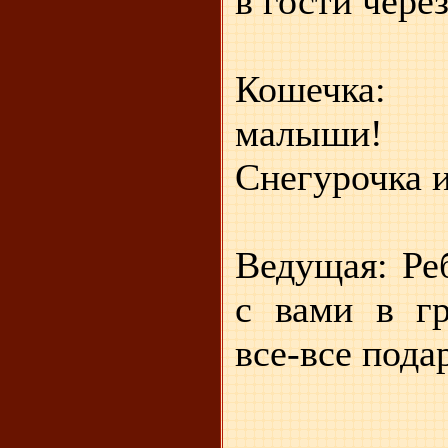
в гости через
Кошечка:
ма
Снегурочка и
Ведущая: Ре
с вами в г
все-все пода