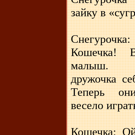
зайку в «суг
Снегуроч
Кошечка! 
малыш. 
дружочка се
Теперь он
весело играт
Кошечка: Ой