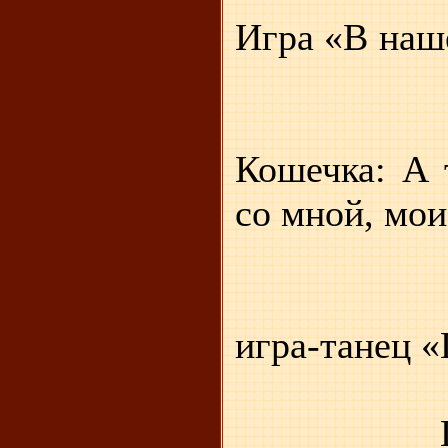
Игра «В 
Кошечка: А 
со мной, мои
игра-танец «
После 