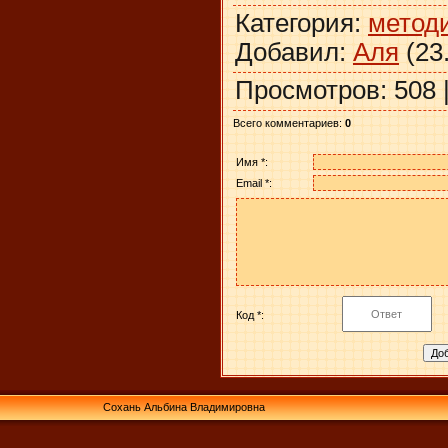
Категория
:
метод
Добавил
:
Аля
(23
Просмотров
:
508
Всего комментариев
:
0
Имя *:
Email *:
Код *:
Сохань Альбина Владимировна