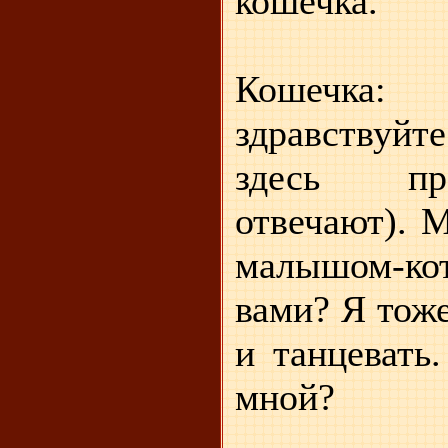
кошечка.
Кошечка
здравствуйт
здесь пр
отвечают). 
малышом-кот
вами? Я тоже
и танцевать
мной?