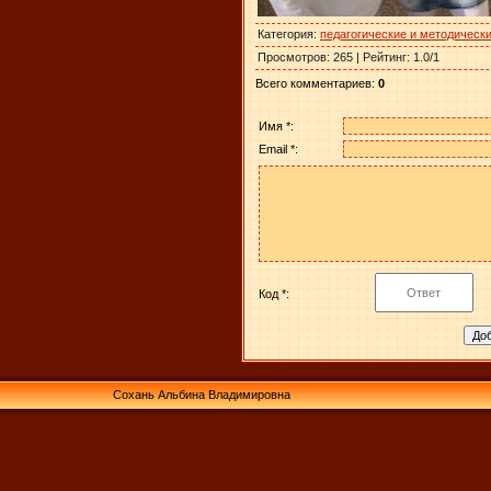
Категория
:
педагогические и методическ
Просмотров
:
265
|
Рейтинг
:
1.0
/
1
Всего комментариев
:
0
Имя *:
Email *:
Код *:
Сохань Альбина Владимировна