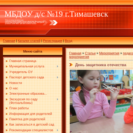
МБДОУ д/с №19 г.Тимашевск
Главная
|
Каталог статей
|
Регистрация
|
Вход
Меню сайта
Главная
»
Статьи
»
Мероприятия
»
педаго
мероприятия
Главная страница
День защитника отечества
Муниципальная услуга
Учредитель ОУ
Паспорт детского сада
Новости
О нас
Электронные образова...
Экскурсия по саду
(Фотоальбомы)
План работы
Информация для родителей
Памятка для родителей
Как записаться в детский сад
Рекомендации специалистов