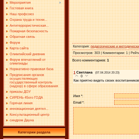
Мероприятия
Гостевая книга
Наш профсоюз
Охрана труда и техни...
Антитеррористическая...
Пожарная безопасность
Обратная связь
Форум
Категория
:
педагогические и методическ
Карта сайта
Просмотров
:
303
|
Комментарии
:
1
|
Рейт
Олимпийский дневник
Форум впечатлений от
Всего комментариев
:
1
олимпиады
Нормативно-правовая база
1
Светлана
(07.04.2014 20:23)
Предписания органов
0
осуществляющих
Как приятно видеть своих воспитаннико
государственный контроль
(надзор) в сфере образования
приказы ДОУ
Имя *:
СИРЕНЬ 45ого ГОДА
Email *:
Горячая линия
инновационная деятел...
Консультационный центр
синдром Дауна
Категории раздела