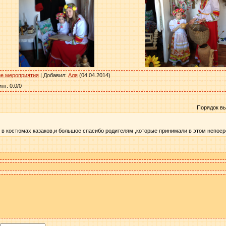
ие мероприятия
|
Добавил
:
Аля
(04.04.2014)
инг
:
0.0
/
0
Порядок в
в в костюмах казаков,и большое спасибо родителям ,которые принимали в этом непоср