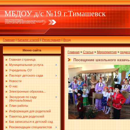
МБДОУ д/с №19 г.Тимашевск
Главная
|
Каталог статей
|
Регистрация
|
Вход
Меню сайта
Главная
»
Статьи
»
Мероприятия
»
педаг
Посещение школьного казачь
Главная страница
Муниципальная услуга
Учредитель ОУ
Паспорт детского сада
Новости
О нас
Электронные образова...
Экскурсия по саду
(Фотоальбомы)
План работы
Информация для родителей
Памятка для родителей
Как записаться в детский сад
Рекомендации специалистов