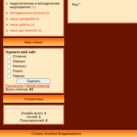
педагогические и методические
Код *:
мероприятия
[21]
методическая копилка
[9]
наши праздники
[5]
наши работы
[4]
наши достижения
[2]
Наш опрос
Оцените мой сайт
Отлично
Хорошо
Неплохо
Плохо
Ужасно
Результаты
|
Архив опросов
Всего ответов:
63
Статистика
Онлайн всего:
1
Гостей:
1
Пользователей:
0
Сохань Альбина Владимировна