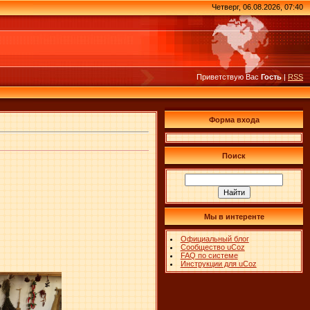
Четверг, 06.08.2026, 07:40
Приветствую Вас
Гость
|
RSS
Форма входа
Поиск
Мы в интеренте
Официальный блог
Сообщество uCoz
FAQ по системе
Инструкции для uCoz