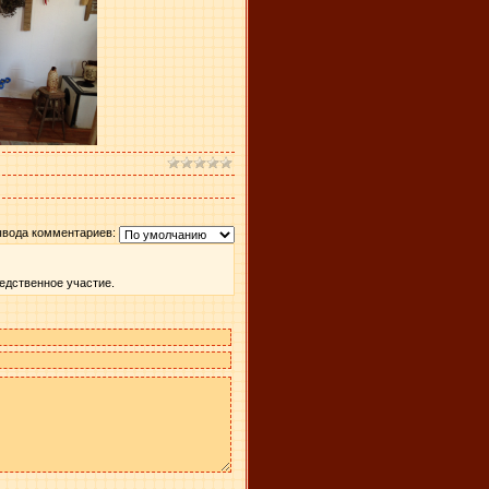
ывода комментариев:
едственное участие.