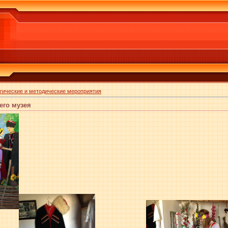
огические и методические мероприятия
его музея