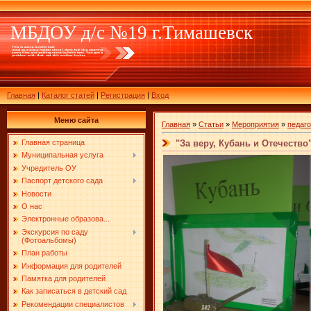
МБДОУ д/с №19 г.Тимашевск
Главная
|
Каталог статей
|
Регистрация
|
Вход
Меню сайта
Главная
»
Статьи
»
Мероприятия
»
педаг
"За веру, Кубань и Отечество
Главная страница
Муниципальная услуга
Учредитель ОУ
Паспорт детского сада
Новости
О нас
Электронные образова...
Экскурсия по саду
(Фотоальбомы)
План работы
Информация для родителей
Памятка для родителей
Как записаться в детский сад
Рекомендации специалистов