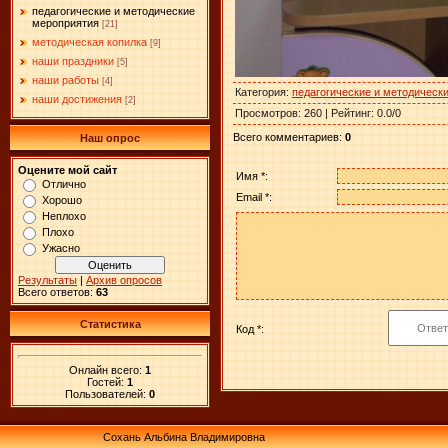
педагогические и методические
мероприятия
[21]
методическая копилка
[9]
наши праздники
[5]
наши работы
[4]
Категория
:
педагогические и методическ
наши достижения
[2]
Просмотров
:
260
|
Рейтинг
:
0.0
/
0
Всего комментариев
:
0
Наш опрос
Оцените мой сайт
Имя *:
Отлично
Email *:
Хорошо
Неплохо
Плохо
Ужасно
Результаты
|
Архив опросов
Всего ответов:
63
Статистика
Код *:
Онлайн всего:
1
Гостей:
1
Пользователей:
0
Сохань Альбина Владимировна