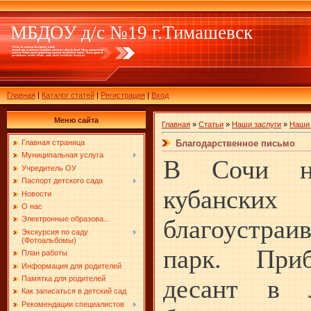
МБДОУ д/с №19 г.Тимашевск
Главная
|
Каталог статей
|
Регистрация
|
Вход
Меню сайта
Главная
»
Статьи
»
Наши заслуги
»
Наши 
Благодарственное письмо
Главная страница
Муниципальная услуга
В Сочи н
Учредитель ОУ
Паспорт детского сада
кубанских
Новости
О нас
благоустраи
Электронные образова...
Экскурсия по саду
(Фотоальбомы)
парк. Приб
План работы
Информация для родителей
десант в л
Памятка для родителей
Как записаться в детский сад
Рекомендации специалистов