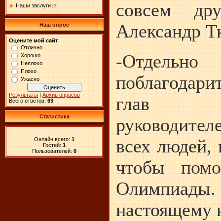
совсем дру
Наши заслуги
[2]
Александр Т
Наш опрос
Оцените мой сайт
Отлично
-Отдел
Хорошо
Неплохо
Плохо
поблагодари
Ужасно
Результаты
|
Архив опросов
глав мун
Всего ответов:
63
Статистика
руководител
всех людей, 
Онлайн всего:
1
Гостей:
1
Пользователей:
0
чтобы помо
Олимпиа
настоящему 