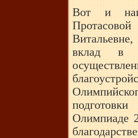
Вот и наш
Протасо
Витальевне,
вклад в 
осуществл
благоустро
Олимпийског
подготовк
Олимпиаде 2
благодарст