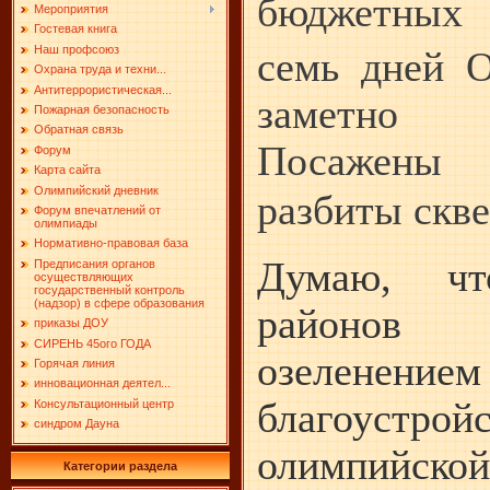
бюджетных 
Мероприятия
Гостевая книга
Наш профсоюз
семь дней 
Охрана труда и техни...
Антитеррористическая...
заметно 
Пожарная безопасность
Обратная связь
Посажены
Форум
Карта сайта
Олимпийский дневник
разбиты скв
Форум впечатлений от
олимпиады
Нормативно-правовая база
Думаю, ч
Предписания органов
осуществляющих
государственный контроль
(надзор) в сфере образования
районов
приказы ДОУ
СИРЕНЬ 45ого ГОДА
озеле
Горячая линия
инновационная деятел...
благоустрой
Консультационный центр
синдром Дауна
олимпийской
Категории раздела