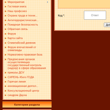
Мероприятия
Гостевая книга
Наш профсоюз
Код *:
Охрана труда и техни...
Антитеррористическая...
Пожарная безопасность
Обратная связь
Форум
Карта сайта
Олимпийский дневник
Форум впечатлений от
олимпиады
Нормативно-правовая база
Предписания органов
осуществляющих
государственный контроль
(надзор) в сфере образования
приказы ДОУ
СИРЕНЬ 45ого ГОДА
Горячая линия
инновационная деятел...
Консультационный центр
синдром Дауна
Категории раздела