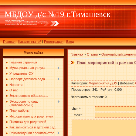
МБДОУ д/с №19 г.Тимашевск
Главная
|
Каталог статей
|
Регистрация
|
Вход
Меню сайта
Главная
»
Статьи
»
Олимпийский дневник
План мероприятий в рамках 
Главная страница
Муниципальная услуга
Учредитель ОУ
Паспорт детского сада
Категория
:
Мероприятия ДОУ
|
Добавил
:
Новости
Просмотров
:
341
|
Рейтинг
:
0.0
/
0
О нас
Электронные образова...
Всего комментариев
:
0
Экскурсия по саду
(Фотоальбомы)
Имя *:
План работы
Email *:
Информация для родителей
Памятка для родителей
Как записаться в детский сад
Рекомендации специалистов