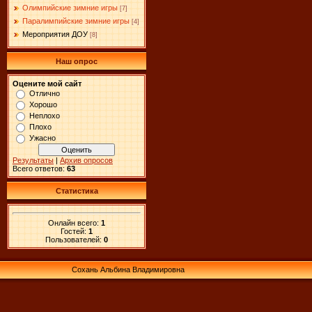
Олимпийские зимние игры
[7]
Паралимпийские зимние игры
[4]
Мероприятия ДОУ
[8]
Наш опрос
Оцените мой сайт
Отлично
Хорошо
Неплохо
Плохо
Ужасно
Результаты
|
Архив опросов
Всего ответов:
63
Статистика
Онлайн всего:
1
Гостей:
1
Пользователей:
0
Сохань Альбина Владимировна