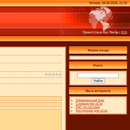
Четверг, 06.08.2026, 21:32
Приветствую Вас
Гость
|
RSS
Форма входа
Поиск
Мы в интеренте
Официальный блог
Сообщество uCoz
FAQ по системе
Инструкции для uCoz