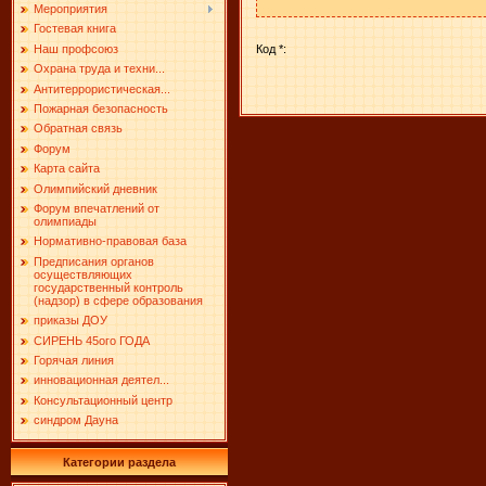
Мероприятия
Гостевая книга
Код *:
Наш профсоюз
Охрана труда и техни...
Антитеррористическая...
Пожарная безопасность
Обратная связь
Форум
Карта сайта
Олимпийский дневник
Форум впечатлений от
олимпиады
Нормативно-правовая база
Предписания органов
осуществляющих
государственный контроль
(надзор) в сфере образования
приказы ДОУ
СИРЕНЬ 45ого ГОДА
Горячая линия
инновационная деятел...
Консультационный центр
синдром Дауна
Категории раздела