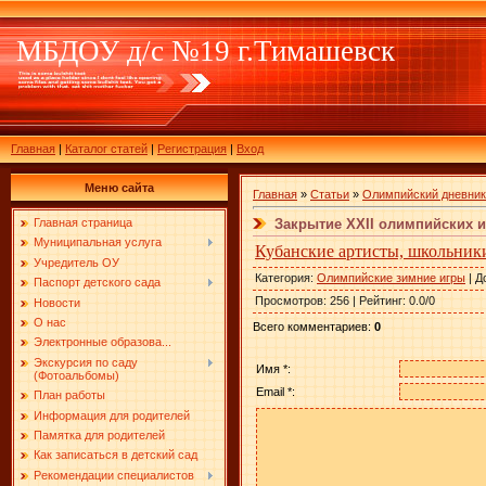
МБДОУ д/с №19 г.Тимашевск
Главная
|
Каталог статей
|
Регистрация
|
Вход
Меню сайта
Главная
»
Статьи
»
Олимпийский дневник
Закрытие XXII олимпийских и
Главная страница
Муниципальная услуга
Кубанские артисты, школьник
Учредитель ОУ
Категория
:
Олимпийские зимние игры
|
Д
Паспорт детского сада
Просмотров
:
256
|
Рейтинг
:
0.0
/
0
Новости
О нас
Всего комментариев
:
0
Электронные образова...
Экскурсия по саду
Имя *:
(Фотоальбомы)
Email *:
План работы
Информация для родителей
Памятка для родителей
Как записаться в детский сад
Рекомендации специалистов