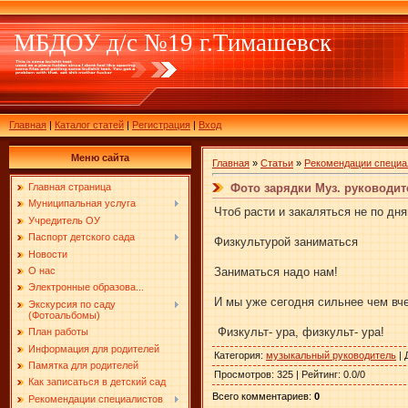
МБДОУ д/с №19 г.Тимашевск
Главная
|
Каталог статей
|
Регистрация
|
Вход
Меню сайта
Главная
»
Статьи
»
Рекомендации специа
Фото зарядки Муз. руководи
Главная страница
Муниципальная услуга
Чтоб расти и закаляться не по дня
Учредитель ОУ
Паспорт детского сада
Физкультурой заниматься
Новости
Заниматься надо нам!
О нас
Электронные образова...
И мы уже сегодня сильнее чем вч
Экскурсия по саду
(Фотоальбомы)
Физкульт- ура, физкульт- ура!
План работы
Информация для родителей
Категория
:
музыкальный руководитель
|
Памятка для родителей
Просмотров
:
325
|
Рейтинг
:
0.0
/
0
Как записаться в детский сад
Всего комментариев
:
0
Рекомендации специалистов