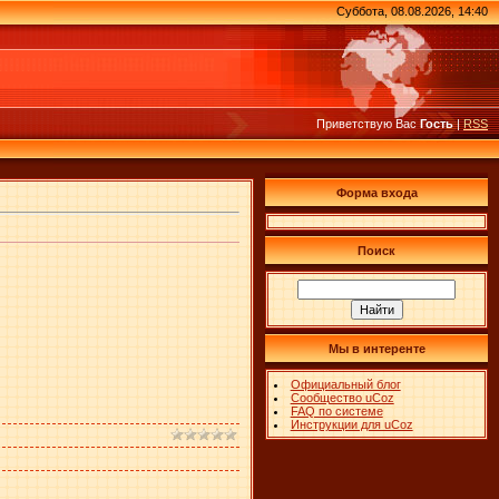
Суббота, 08.08.2026, 14:40
Приветствую Вас
Гость
|
RSS
Форма входа
Поиск
Мы в интеренте
Официальный блог
Сообщество uCoz
FAQ по системе
Инструкции для uCoz