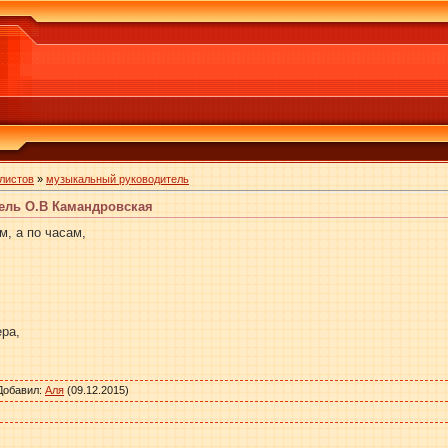
листов
»
музыкальный руководитель
тель О.В Камандровская
м, а по часам,
ера,
Добавил
:
Аля
(09.12.2015)