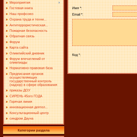
Мероприятия
Имя *:
Гостевая книга
Наш профсоюз
Email *:
Охрана труда и техни...
Антитеррористическая...
Пожарная безопасность
Обратная связь
Форум
Карта сайта
Олимпийский дневник
Код *:
Форум впечатлений от
олимпиады
Нормативно-правовая база
Предписания органов
осуществляющих
государственный контроль
(надзор) в сфере образования
приказы ДОУ
СИРЕНЬ 45ого ГОДА
Горячая линия
инновационная деятел...
Консультационный центр
синдром Дауна
Категории раздела