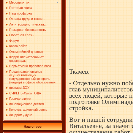
Мероприятия
Гостевая книга
Наш профсоюз
Охрана труда и техни...
Антитеррористическая...
Пожарная безопасность
Обратная связь
Форум
Карта сайта
Олимпийский дневник
Форум впечатлений от
олимпиады
Нормативно-правовая база
Ткачев.
Предписания органов
осуществляющих
государственный контроль
- Отдельно нужно поб
(надзор) в сфере образования
глав
муниципалитетов,
приказы ДОУ
СИРЕНЬ 45ого ГОДА
всех людей, которые 
Горячая линия
подготовке Олимпиады
инновационная деятел...
стройка.
Консультационный центр
синдром Дауна
Вот и нашей сотрудни
Витальевне, за
значит
Наш опрос
осуществление работ 