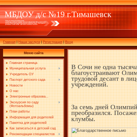
МБДОУ д/с №19 г.Тимашевск
Главная
|
Наши заслуги
|
Регистрация
|
Вход
Меню сайта
Главная страница
В Сочи не одна тысяч
Муниципальная услуга
благоустраивают Оли
Учредитель ОУ
трудовой десант в ли
Паспорт детского сада
учреждений.
Новости
О нас
Электронные образова...
Экскурсия по саду
За семь дней Олимпий
(Фотоальбомы)
преобразился. Посаж
План работы
Информация для родителей
клумбы.
Памятка для родителей
Как записаться в детский сад
Рекомендации специалистов