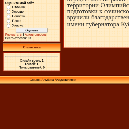
Оцените мой сайт
территории Олимпийск
Отлично
подготовки к сочинск
Хорошо
вручили благодарстве
Неплохо
Плохо
имени
губернатора Ку
Ужасно
Результаты
|
Архив опросов
Всего ответов:
63
Статистика
Онлайн всего:
1
Гостей:
1
Пользователей:
0
Сохань Альбина Владимировна