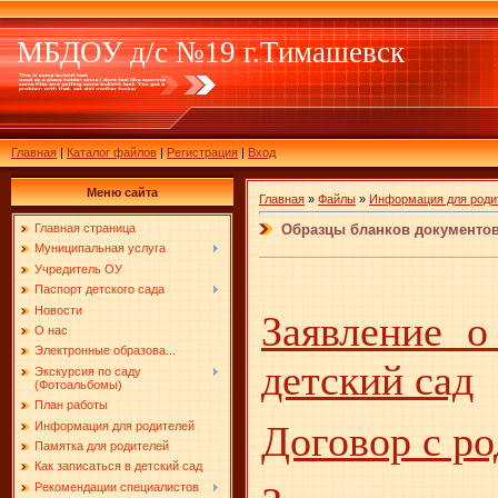
МБДОУ д/с №19 г.Тимашевск
Главная
|
Каталог файлов
|
Регистрация
|
Вход
Меню сайта
Главная
»
Файлы
»
Информация для роди
Образцы бланков документов
Главная страница
Муниципальная услуга
Учредитель ОУ
Паспорт детского сада
Новости
Заявление о
О нас
Электронные образова...
детский сад
Экскурсия по саду
(Фотоальбомы)
План работы
Договор с р
Информация для родителей
Памятка для родителей
Как записаться в детский сад
Рекомендации специалистов