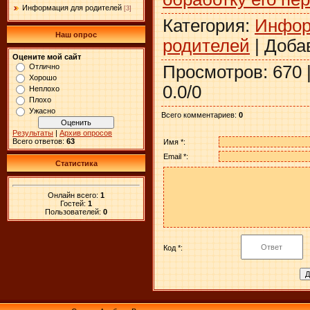
Информация для родителей
[3]
Категория
:
Инфор
Наш опрос
родителей
|
Доба
Оцените мой сайт
Просмотров
:
670
Отлично
Хорошо
0.0
/
0
Неплохо
Плохо
Ужасно
Всего комментариев
:
0
Результаты
|
Архив опросов
Всего ответов:
63
Имя *:
Email *:
Статистика
Онлайн всего:
1
Гостей:
1
Пользователей:
0
Код *: