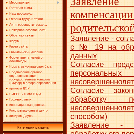
Заявлени
Мероприятия
Гостевая книга
компен
Наш профсоюз
Охрана труда и техни...
родительско
Антитеррористическая...
Пожарная безопасность
Обратная связь
Заявление - согл
Форум
с № 19 на обра
Карта сайта
Олимпийский дневник
данных
Форум впечатлений от
олимпиады
Согласие предс
Нормативно-правовая база
персона
Предписания органов
осуществляющих
несовершеннолет
государственный контроль
(надзор) в сфере образования
Согласие закон
приказы ДОУ
СИРЕНЬ 45ого ГОДА
обработку п
Горячая линия
инновационная деятел...
несовершеннолет
Консультационный центр
способом)
синдром Дауна
Заявление - 
Категории раздела
обработку его пе