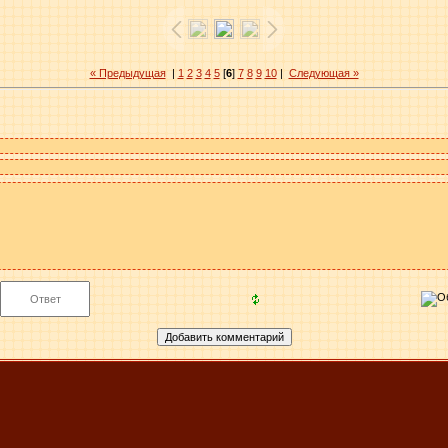
« Предыдущая
|
1
2
3
4
5
[
6
]
7
8
9
10
|
Следующая »