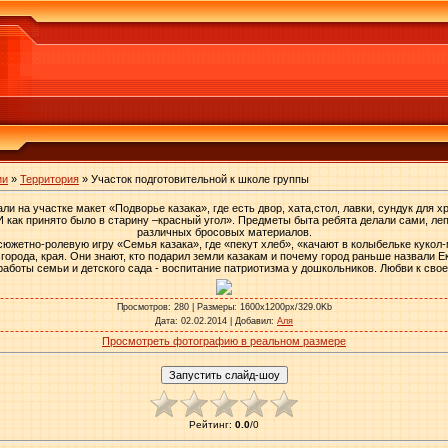
ии
»
Территория
» Участок подготовительной к школе группы
ли на участке макет «Подворье казака», где есть двор, хата,стол, лавки, сундук для 
 как принято было в старину –красный угол». Предметы быта ребята делали сами, леп
различных бросовых материалов.
 сюжетно-ролевую игру «Семья казака», где «пекут хлеб», «качают в колыбельке куко
города, края. Они знают, кто подарил земли казакам и почему город раньше назвали Е
аботы семьи и детского сада - воспитание патриотизма у дошкольников. Любви к сво
Просмотров
: 280 |
Размеры
: 1600x1200px/329.0Kb
Дата
: 02.02.2014 |
Добавил
:
Аля
Просмотреть фотографию в реальном размере
Рейтинг
:
0.0
/
0