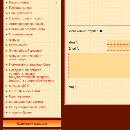
Мероприятия
Гостевая книга
Наш профсоюз
Охрана труда и техни...
Антитеррористическая...
Пожарная безопасность
Всего комментариев
:
0
Обратная связь
Форум
Имя *:
Карта сайта
Email *:
Олимпийский дневник
Форум впечатлений от
олимпиады
Нормативно-правовая база
Предписания органов
осуществляющих
государственный контроль
(надзор) в сфере образования
приказы ДОУ
Код *:
СИРЕНЬ 45ого ГОДА
Горячая линия
инновационная деятел...
Консультационный центр
синдром Дауна
Категории раздела