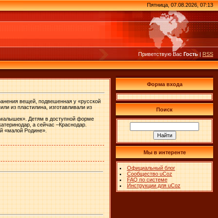
Пятница, 07.08.2026, 07:13
Приветствую Вас
Гость
|
RSS
Форма входа
хранения вещей, подвешенная у «русской
или из пластилина, изготавливали из
Поиск
л-малышек». Детям в доступной форме
катеринодар, а сейчас –Краснодар.
ей «малой Родине».
Мы в интеренте
Официальный блог
Сообщество uCoz
FAQ по системе
Инструкции для uCoz