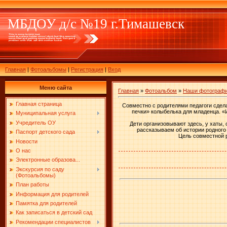
МБДОУ д/с №19 г.Тимашевск
Главная
|
Фотоальбомы
|
Регистрация
|
Вход
Меню сайта
Главная
»
Фотоальбом
»
Наши фотограф
Главная страница
Совместно с родителями педагоги сдела
печки» колыбелька для младенца. «И
Муниципальная услуга
Учредитель ОУ
Дети организовывают здесь, у хаты,
рассказываем об истории родного 
Паспорт детского сада
Цель совместной р
Новости
О нас
Электронные образова...
Экскурсия по саду
(Фотоальбомы)
План работы
Информация для родителей
Памятка для родителей
Как записаться в детский сад
Рекомендации специалистов