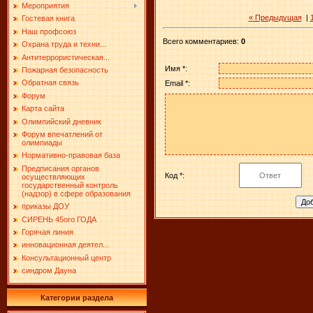
Мероприятия
« Предыдущая
|
Гостевая книга
Наш профсоюз
Всего комментариев
:
0
Охрана труда и техни...
Антитеррористическая...
Имя *:
Пожарная безопасность
Обратная связь
Email *:
Форум
Карта сайта
Олимпийский дневник
Форум впечатлений от
олимпиады
Нормативно-правовая база
Предписания органов
Код *:
осуществляющих
государственный контроль
(надзор) в сфере образования
приказы ДОУ
СИРЕНЬ 45ого ГОДА
Горячая линия
инновационная деятел...
Консультационный центр
синдром Дауна
Категории раздела