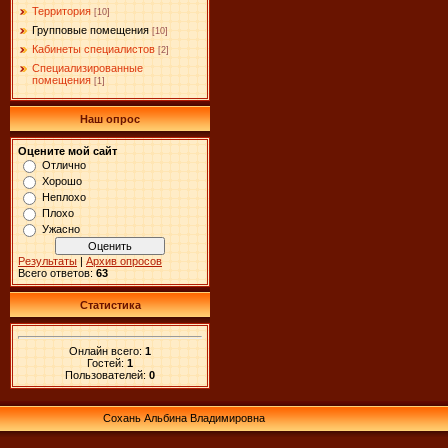
Территория
[10]
Групповые помещения
[10]
Кабинеты специалистов
[2]
Специализированные
помещения
[1]
Наш опрос
Оцените мой сайт
Отлично
Хорошо
Неплохо
Плохо
Ужасно
Результаты
|
Архив опросов
Всего ответов:
63
Статистика
Онлайн всего:
1
Гостей:
1
Пользователей:
0
Сохань Альбина Владимировна