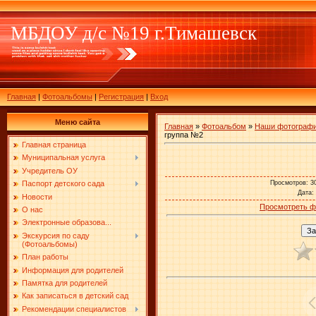
МБДОУ д/с №19 г.Тимашевск
Главная
|
Фотоальбомы
|
Регистрация
|
Вход
Меню сайта
Главная
»
Фотоальбом
»
Наши фотограф
группа №2
Главная страница
Муниципальная услуга
Учредитель ОУ
Просмотров
: 3
Паспорт детского сада
Дата
:
Новости
Просмотреть ф
О нас
Электронные образова...
Экскурсия по саду
(Фотоальбомы)
План работы
Информация для родителей
Памятка для родителей
Как записаться в детский сад
Рекомендации специалистов