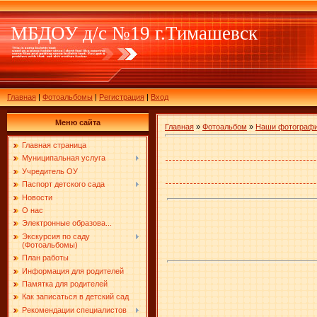
МБДОУ д/с №19 г.Тимашевск
Главная
|
Фотоальбомы
|
Регистрация
|
Вход
Меню сайта
Главная
»
Фотоальбом
»
Наши фотограф
Главная страница
Муниципальная услуга
Учредитель ОУ
Паспорт детского сада
Новости
О нас
Электронные образова...
Экскурсия по саду
(Фотоальбомы)
План работы
Информация для родителей
Памятка для родителей
Как записаться в детский сад
Рекомендации специалистов