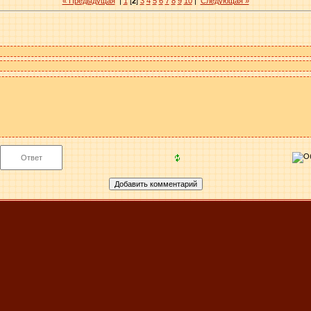
« Предыдущая
|
1
[
2
]
3
4
5
6
7
8
9
10
|
Следующая »