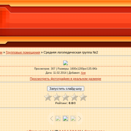
ии
»
Групповые помещения
» Средняя логопедическая группа №2
Просмотров
: 307 |
Размеры
: 1600x1200px/135.6Kb
Дата
: 11.02.2014 |
Добавил
:
Аля
Просмотреть фотографию в реальном размере
Рейтинг
:
0.0
/
0