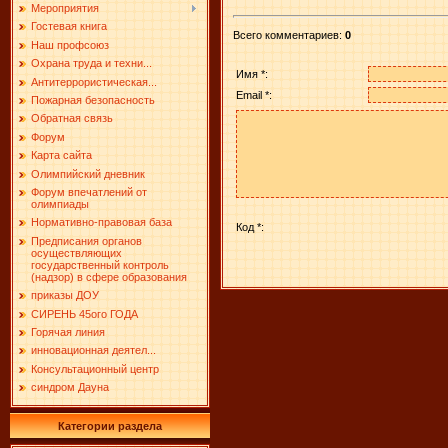
Мероприятия
Гостевая книга
Всего комментариев
:
0
Наш профсоюз
Охрана труда и техни...
Имя *:
Антитеррористическая...
Email *:
Пожарная безопасность
Обратная связь
Форум
Карта сайта
Олимпийский дневник
Форум впечатлений от
олимпиады
Нормативно-правовая база
Код *:
Предписания органов
осуществляющих
государственный контроль
(надзор) в сфере образования
приказы ДОУ
СИРЕНЬ 45ого ГОДА
Горячая линия
инновационная деятел...
Консультационный центр
синдром Дауна
Категории раздела