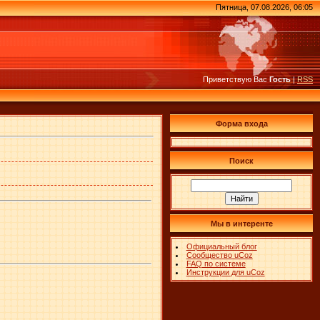
Пятница, 07.08.2026, 06:05
Приветствую Вас
Гость
|
RSS
Форма входа
Поиск
Мы в интеренте
Официальный блог
Сообщество uCoz
FAQ по системе
Инструкции для uCoz